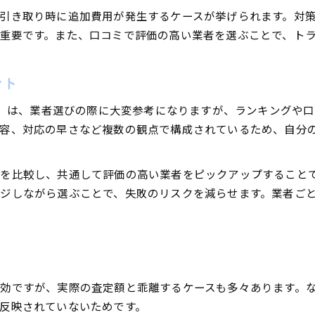
車買取相場表で納得の価格を得るポイント
引き取り時に追加費用が発生するケースが挙げられます。対
重要です。また、口コミで評価の高い業者を選ぶことで、ト
迷いやすい車買取のデメリット徹底分析
車買取でよくあるデメリットと注意点解説
富山市で車買取に迷う時のチェックリスト
ント
車買取口コミにみる後悔しやすいケース
コミ」は、業者選びの際に大変参考になりますが、ランキングや
車買取ランキングで見落とすリスクとは
内容、対応の早さなど複数の観点で構成されているため、自分
中古車買取相場表に惑わされない見方
を比較し、共通して評価の高い業者をピックアップすること
ジしながら選ぶことで、失敗のリスクを減らせます。業者ご
効ですが、実際の査定額と乖離するケースも多々あります。
反映されていないためです。