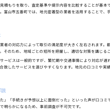
富山市で車買取相場表を活用する際の注意
見積もりを取り、査定基準や提示内容を比較することが基本
廃車買取依頼時の意外な短所とは
。富山市五番町では、地元密着型の業者を活用することで、
車買取口コミにみる地域特有の盲点
富山市で車買取ランキングが役立つ場面
実体験から学ぶ車買取の落とし穴解説
は
車買取で査定額が下がる理由と回避策
業者の対応力によって取引の満足度が大きく左右されます。
富山市でよくある車買取の失敗例を紹介
。そのため、地域ごとの短所を把握し、適切な対策を講じる
車買取口コミからみるよくある落とし穴
サービスは一般的ですが、繁忙期や交通事情により対応が遅
中古車買取相場表を誤認しない方法
合致したサービスを選びやすくなります。地元の口コミや実
廃車買取時に注意すべき手続きポイント
手間なく納得売却する車買取の極意
車買取で手間を減らすためのコツと工夫
解説
富山市でスムーズな車買取を実現する方法
車買取の口コミから学ぶ納得取引の秘訣
た」「手続きが予想以上に面倒だった」といった声が口コミ
で明らかになるため、事前調査が不可欠です。
車買取ランキングを活用した効率的な選び方