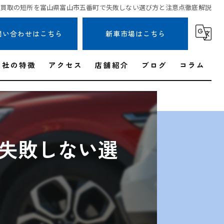
車買取の短所を富山県富山市五番町で失敗しない選び方と注意点徹底解説
問い合わせはこちら
新車市場はこちら
当社の特徴
アクセス
店舗紹介
ブログ
コラム
出張
無料査定
失敗しない選
即日現金
事故車
高価買取