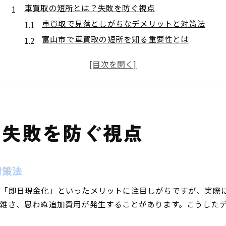
車買取の短所とは？失敗を防ぐ視点
車買取で見落としがちなデメリットと対策法
富山市で車買取の短所を知る重要性とは
口コミで判明する車買取の落とし穴を解説
車買取ランキングや口コミの活用ポイント
中古車買取相場表を読む際の注意点
スムーズな売却へ 必須の車買取注意点
スムーズな車買取に必要な事前準備とは
？失敗を防ぐ視点
車買取の注意点とランキング情報の活用術
車買取の口コミからわかる注意ポイント
車買取相場表で失敗しないチェック項目
対策法
富山で車買取を成功させる交渉術のコツ
「即日現金化」といったメリットに注目しがちですが、実際
富山市五番町における車買取の盲点まとめ
雑さ、思わぬ追加費用が発生することがあります。こうした
車買取で見逃しやすい手続き上の落とし穴