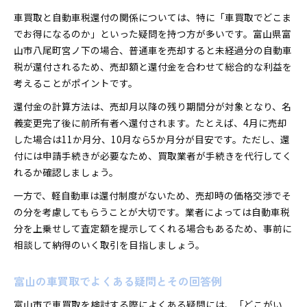
車買取と自動車税還付の関係については、特に「車買取でどこま
でお得になるのか」といった疑問を持つ方が多いです。富山県富
山市八尾町宮ノ下の場合、普通車を売却すると未経過分の自動車
税が還付されるため、売却額と還付金を合わせて総合的な利益を
考えることがポイントです。
還付金の計算方法は、売却月以降の残り期間分が対象となり、名
義変更完了後に前所有者へ還付されます。たとえば、4月に売却
した場合は11か月分、10月なら5か月分が目安です。ただし、還
付には申請手続きが必要なため、買取業者が手続きを代行してく
れるか確認しましょう。
一方で、軽自動車は還付制度がないため、売却時の価格交渉でそ
の分を考慮してもらうことが大切です。業者によっては自動車税
分を上乗せして査定額を提示してくれる場合もあるため、事前に
相談して納得のいく取引を目指しましょう。
富山の車買取でよくある疑問とその回答例
富山市で車買取を検討する際によくある疑問には、「どこがい