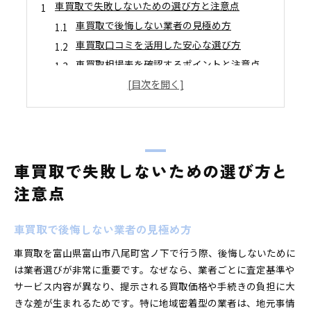
車買取で失敗しないための選び方と注意点
車買取で後悔しない業者の見極め方
車買取口コミを活用した安心な選び方
車買取相場表を確認するポイントと注意点
車買取おすすめサービスの特徴比較
事故車も対象の車買取で注意すべき点
下取りと車買取の違いを徹底比較して解説
車買取と下取りで得するケースの違い
車買取なら高額査定が期待できる理由
車買取で失敗しないための選び方と
下取りと車買取どちらが自分向きか判断法
注意点
車買取の流れと下取りとの手続き比較
車買取で重視したいポイントと下取りの盲点
車買取で後悔しない業者の見極め方
手間なく高く売るために知るべきポイント
車買取を富山県富山市八尾町宮ノ下で行う際、後悔しないために
車買取を手間なく進めるための事前準備
は業者選びが非常に重要です。なぜなら、業者ごとに査定基準や
車買取で高く売るための査定アップ術
サービス内容が異なり、提示される買取価格や手続きの負担に大
車買取どこがいいか判断する比較のコツ
きな差が生まれるためです。特に地域密着型の業者は、地元事情