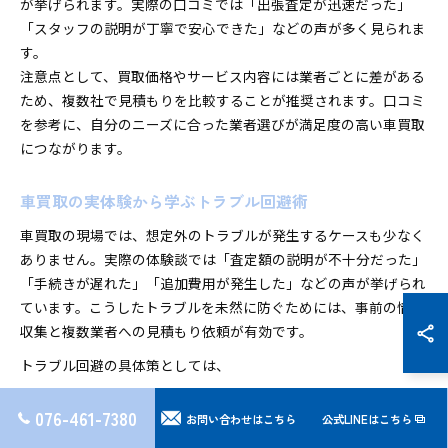
が挙げられます。実際の口コミでは「出張査定が迅速だった」
「スタッフの説明が丁寧で安心できた」などの声が多く見られま
す。
注意点として、買取価格やサービス内容には業者ごとに差がある
ため、複数社で見積もりを比較することが推奨されます。口コミ
を参考に、自分のニーズに合った業者選びが満足度の高い車買取
につながります。
車買取の実体験から学ぶトラブル回避術
車買取の現場では、想定外のトラブルが発生するケースも少なく
ありません。実際の体験談では「査定額の説明が不十分だった」
「手続きが遅れた」「追加費用が発生した」などの声が挙げられ
ています。こうしたトラブルを未然に防ぐためには、事前の情報
収集と複数業者への見積もり依頼が有効です。
トラブル回避の具体策としては、
査定内容や金額の根拠を必ず確認する
076-461-7380
お問い合わせはこちら
公式LINEはこちら
追加費用（名義変更・車庫証明等）が発生しないか事前に確
認