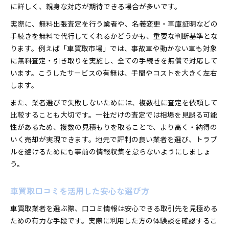
複数社車買取相場の賢いチェック方法
に詳しく、親身な対応が期待できる場合が多いです。
車買取おすすめを見極める体験談活用法
実際に、無料出張査定を行う業者や、名義変更・車庫証明などの
事故車売却のコツと車庫証明の費用を解説
手続きを無料で代行してくれるかどうかも、重要な判断基準とな
事故車買取で高値を引き出すポイント
ります。例えば「車買取市場」では、事故車や動かない車も対象
に無料査定・引き取りを実施し、全ての手続きを無償で対応して
車買取に必要な車庫証明の取得手順
います。こうしたサービスの有無は、手間やコストを大きく左右
車買取と車庫証明費用の相場を把握する
します。
事故車買取の流れと注意すべき手続き
また、業者選びで失敗しないためには、複数社に査定を依頼して
車買取時の費用明細を事前に確認する方法
比較することも大切です。一社だけの査定では相場を見誤る可能
名義変更や自動車税の疑問にスッキリ回答
性があるため、複数の見積もりを取ることで、より高く・納得の
車買取後の名義変更で注意したい手順
いく売却が実現できます。地元で評判の良い業者を選び、トラブ
車買取時に発生する自動車税の扱い方
ルを避けるためにも事前の情報収集を怠らないようにしましょ
名義変更と車買取手続きをスムーズに進める
う。
車買取と自動車税還付の関係を解説
車買取口コミを活用した安心な選び方
富山の車買取でよくある疑問とその回答例
富山県の車買取口コミから学ぶ満足度アップ
車買取業者を選ぶ際、口コミ情報は安心できる取引先を見極める
車買取口コミで分かる満足度アップの秘訣
ための有力な手段です。実際に利用した方の体験談を確認するこ