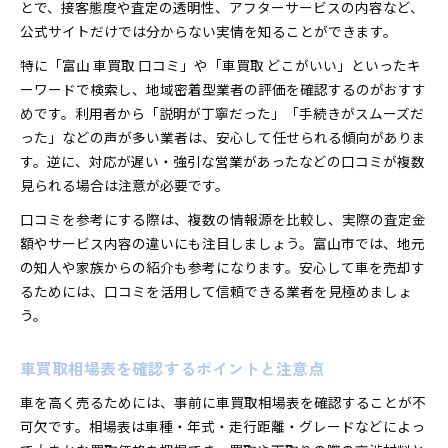
とで、接客態度や査定の透明性、アフターサービスの内容など、
富山で車買取おすすめ業者の評判まとめ
公式サイトだけでは分からない実情を知ることができます。
車買取の実体験から学ぶトラブル回避術
車買取どこがいいか口コミで徹底比較
特に「富山 車買取 口コミ」や「車買取 どこがいい」といったキ
ーワードで検索し、地域密着型業者の評価を確認するのがおすす
車買取富山県での評価ポイント解説
めです。利用者から「説明が丁寧だった」「手続きがスムーズだ
った」などの声が多い業者は、安心して任せられる傾向がありま
す。逆に、対応が遅い・強引な営業があったなどの口コミが複数
見られる場合は注意が必要です。
口コミを参考にする際は、複数の情報源を比較し、実際の査定金
額やサービス内容の違いにも注目しましょう。富山市では、地元
の知人や家族からの紹介も参考になります。安心して車を売却す
るためには、口コミを活用して信頼できる業者を見極めましょ
う。
車買取相場表を確認するポイントと注意点
車を高く売るためには、事前に車買取相場表を確認することが不
可欠です。相場表は車種・年式・走行距離・グレードなどによっ