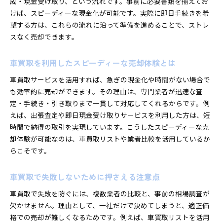
成・現金受け取り、という流れです。事前に必要書類を揃えてお
即日買取に役立つ書類チェックリスト
けば、スピーディーな現金化が可能です。実際に即日手続きを希
車買取の際に知っておきたい手続きの流れ
望する方は、これらの流れに沿って準備を進めることで、ストレ
書類不足で車買取に失敗しないための対策
スなく売却できます。
口コミで選ぶ富山市つばめ野の車買取事情
車買取の口コミを活用した業者選びのコツ
車買取を利用したスピーディーな売却体験とは
富山市つばめ野の車買取で評判が良い理由
車買取サービスを活用すれば、急ぎの現金化や時間がない場合で
ランキングから見る車買取サービスの実態
も効率的に売却ができます。その理由は、専門業者が迅速な査
車買取を安心して依頼するための口コミ活用術
定・手続き・引き取りまで一貫して対応してくれるからです。例
口コミで高く評価される車買取業者の特徴
えば、出張査定や即日現金受け取りサービスを利用した方は、短
時間で納得の取引を実現しています。こうしたスピーディーな売
体験談を参考にした車買取成功のポイント
却体験が可能なのは、車買取リストや業者比較を活用しているか
一括査定のメリットとデメリットを徹底解説
らこそです。
車買取一括査定サービスの魅力と注意点
複数社比較で得られる車買取の最高値とは
車買取で失敗しないために押さえる注意点
一括査定を活用した車買取の効率的な進め方
車買取で失敗を防ぐには、複数業者の比較と、事前の相場調査が
車買取一括査定のデメリットを正しく理解
欠かせません。理由として、一社だけで決めてしまうと、適正価
電話連絡の多さを回避する車買取交渉術
格での売却が難しくなるためです。例えば、車買取リストを活用