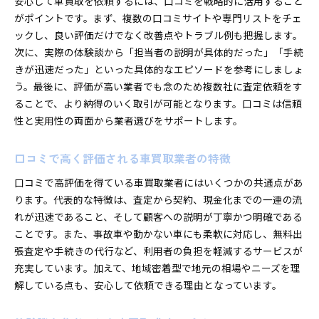
安心して車買取を依頼するには、口コミを戦略的に活用すること
がポイントです。まず、複数の口コミサイトや専門リストをチェ
ックし、良い評価だけでなく改善点やトラブル例も把握します。
次に、実際の体験談から「担当者の説明が具体的だった」「手続
きが迅速だった」といった具体的なエピソードを参考にしましょ
う。最後に、評価が高い業者でも念のため複数社に査定依頼をす
ることで、より納得のいく取引が可能となります。口コミは信頼
性と実用性の両面から業者選びをサポートします。
口コミで高く評価される車買取業者の特徴
口コミで高評価を得ている車買取業者にはいくつかの共通点があ
ります。代表的な特徴は、査定から契約、現金化までの一連の流
れが迅速であること、そして顧客への説明が丁寧かつ明確である
ことです。また、事故車や動かない車にも柔軟に対応し、無料出
張査定や手続きの代行など、利用者の負担を軽減するサービスが
充実しています。加えて、地域密着型で地元の相場やニーズを理
解している点も、安心して依頼できる理由となっています。