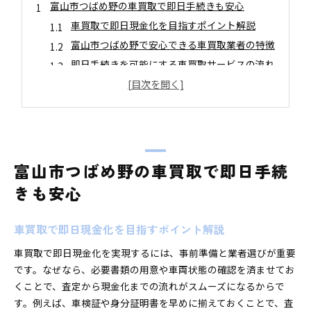
富山市つばめ野の車買取で即日手続きも安心
車買取で即日現金化を目指すポイント解説
富山市つばめ野で安心できる車買取業者の特徴
即日手続きを可能にする車買取サービスの流れ
車買取を利用したスピーディーな売却体験とは
車買取で失敗しないために押さえる注意点
ランキングや口コミで見る車買取の信頼性
車買取リスト活用で高価売却を実現する秘訣
車買取リストを使った高価売却のコツと実例
富山市つばめ野の車買取で即日手続
複数の車買取業者を比較するメリットと方法
きも安心
口コミやランキング情報を活かした業者選び
車買取でおすすめの情報収集術を解説
車買取で即日現金化を目指すポイント解説
中古車買取相場表の見方と活用のポイント
車買取で即日現金化を実現するには、事前準備と業者選びが重要
車買取リストを賢く使って即日売却の成功へ
です。なぜなら、必要書類の用意や車両状態の確認を済ませてお
故障車の売却もスムーズに進める方法とは
くことで、査定から現金化までの流れがスムーズになるからで
故障車も車買取で高価売却を狙うための手順
す。例えば、車検証や身分証明書を早めに揃えておくことで、査