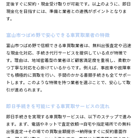
車買取で動かない車を売る際の注意点
定後すぐに契約・現金受け取りが可能です。以上のように、即日
現金化を目指すには、準備と業者との連携がポイントとなりま
廃車買取を車買取で依頼する場合の流れ
す。
口コミで評判の良い車買取業者の選び方
故障車査定時に押さえておくべきポイント
富山市つばめ野で安心できる車買取業者の特徴
即日対応が魅力の車買取サービスとは
富山市つばめ野で信頼できる車買取業者は、無料出張査定や迅速
車買取相場表を活かした納得の査定ポイント
な現金化対応、手続き代行サービスを提供している点が特徴で
車買取相場表で適正価格を見極めるコツ
す。理由は、地域密着型の業者ほど顧客満足度を重視し、柔軟か
中古車買取相場表の活用で査定額アップ
つ丁寧な対応を心掛けているからです。例えば、事故車や故障車
車買取で最高値を狙うための比較術
でも積極的に買取を行い、手間のかかる書類手続きも全てサポー
納得できる車買取を実現するポイント解説
トします。このような特徴を持つ業者を選ぶことで、安心して取
口コミも参考にした車買取相場の見方
引が進められます。
車買取相場表を利用した交渉術の実践法
即日手続きを可能にする車買取サービスの流れ
即日買取を目指すなら必要書類の準備が鍵
車買取で即日売却に必要な書類一覧
即日手続きを実現する車買取サービスは、以下のステップで進み
スムーズな車買取のための書類準備方法
ます。まず、電話やネットで査定依頼→自宅や指定場所での無料
出張査定→その場での買取金額提示→納得後すぐに契約書面作
車買取で手続きミスを防ぐための注意点