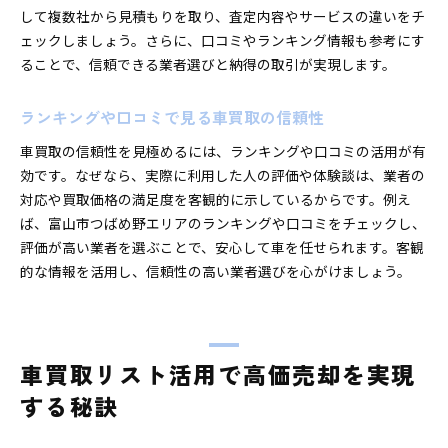
車買取で後悔しないための一括査定活用法
して複数社から見積もりを取り、査定内容やサービスの違いをチ
高価買取を狙うための比較術と実践的ヒント
ェックしましょう。さらに、口コミやランキング情報も参考にす
ることで、信頼できる業者選びと納得の取引が実現します。
車買取で高価売却を実現する比較のコツ
複数の車買取業者を活用した価格交渉術
ランキングや口コミで見る車買取の信頼性
ランキングや口コミで見抜く優良業者選び
車買取リストを使った実践的な比較方法
車買取の信頼性を見極めるには、ランキングや口コミの活用が有
効です。なぜなら、実際に利用した人の評価や体験談は、業者の
高価買取を目指すためのポイント総まとめ
対応や買取価格の満足度を客観的に示しているからです。例え
車買取で納得できる取引を実現する秘訣
ば、富山市つばめ野エリアのランキングや口コミをチェックし、
評価が高い業者を選ぶことで、安心して車を任せられます。客観
的な情報を活用し、信頼性の高い業者選びを心がけましょう。
車買取リスト活用で高価売却を実現
する秘訣