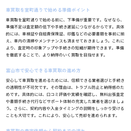
中古車買取相場表を参考にする理由
車買取を室町通りで始める準備ポイント
廃車買取まで対応できる店舗の見極め方
車買取を室町通りで始める前に、下準備が重要です。なぜなら、
富山市の車買取に強いサービス特徴
準備不足は査定額の低下や手続き遅延につながるからです。具体
手続き簡単な車買取の実践ガイド
的には、車検証や自賠責保険証、印鑑などの必要書類を事前に揃
車買取手続きを簡単に進めるコツ
え、車内の清掃やメンテナンスも済ませておきましょう。これに
富山市でスムーズな車買取の準備方法
より、査定時の印象アップや手続きの短縮が期待できます。準備
車買取サービスを利用した時短術
を徹底することで、より納得のいく買取を目指せます。
面倒な手続きを減らすポイント解説
富山市で安心できる車買取の進め方
書類準備から現金化までの流れ
初心者でも安心な車買取実践法
安心して車買取を進めるためには、信頼できる業者選びと手続き
高く売るための車買取相場表の使い方
の透明性が不可欠です。その理由は、トラブル防止と納得感のた
めです。具体的には、口コミ評価や実績を確認し、無料出張査定
車買取相場表を活用して高く売る方法
や書類手続き代行などサポート体制の充実した業者を選びましょ
富山市で相場を知る重要なポイント
う。さらに、契約内容や入金タイミングの説明をしっかり受ける
中古車買取相場表を見るタイミングとは
ことも大切です。これにより、安心して売却を進められます。
車買取価格を比較する際の注意点
相場表の情報を最大限に活用するコツ
車買取の査定依頼から契約までの流れ