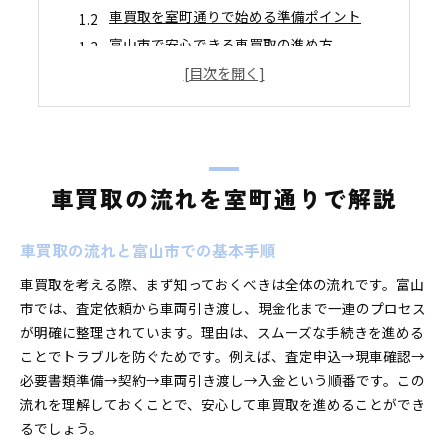
車買取を室町通りで始める準備ポイント
富山市で安心できる車買取の進め方
車買取の査定依頼から契約までの流れ
富山市で車買取サービスを選ぶ基準
車買取の流れと口コミで見る注意点
安心して車買取を進めるコツとは
車買取を安心して行うためのチェック項目
車買取の流れを室町通りで解説
富山市で信頼できる車買取サービスの探し方
口コミを活用した車買取の安心ポイント
車買取の流れと富山市での基本手順
初めての車買取でも安心できる手順
車買取を考える際、まず知っておくべきは全体の流れです。富山
買取業者選びで失敗しないためのコツ
市では、査定依頼から車両引き渡し、現金化まで一連のプロセス
車買取で知っておきたいトラブル回避法
が明確に整理されています。理由は、スムーズな手続きを進める
富山市室町通りで選ぶ車買取のポイント
ことでトラブルを防ぐためです。例えば、査定申込→現車確認→
必要書類準備→契約→車両引き渡し→入金という順番です。この
富山市で車買取業者を選ぶ際の比較基準
流れを理解しておくことで、安心して車買取を進めることができ
車買取ランキングや口コミの活用方法
るでしょう。
おすすめ車買取サービスの選び方