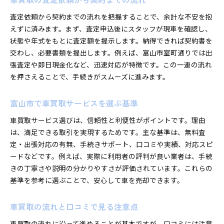
口コミで評判の車買取相場表の選び方
査定依頼から契約までの流れを把握することで、余計な不安を抱
車買取サービスを賢く比較する方法
えずに済みます。まず、査定申込後にスタッフが現車を確認し、
車買取サービスの比較で重視すべき点
状態や年式をもとに査定額を提示します。納得できれば契約書を
富山市で人気の車買取業者の特徴
交わし、必要書類を提出します。例えば、富山市室町通りでは出
口コミとランキングを活かした選び方
張査定や即日現金化など、迅速対応が特徴です。この一連の流れ
を押さえることで、手続きがスムーズに進みます。
おすすめ車買取サービスの比較術
廃車や事故車にも対応する業者を比較
富山市で車買取サービスを選ぶ基準
車買取サービスの料金や条件を見極める
車買取サービス選びは、信頼性と利便性がポイントです。理由
初めてでも安心な車買取の必要書類
は、満足できる取引を実現するためです。主な基準は、無料査
車買取に必要な書類一覧と準備ポイント
定・出張対応の有無、手続きサポート、口コミや実績、対応スピ
富山市でスムーズに書類を揃える方法
ードなどです。例えば、実際に利用者の評判が良い業者は、手続
初めての車買取で注意すべき書類手続き
きの丁寧さや説明の分かりやすさが評価されています。これらの
車買取サービス利用時の書類チェック
基準を参考に選ぶことで、安心して車を売却できます。
書類不備を防ぐためのアドバイス紹介
安心して車買取を進める書類準備術
車買取の流れと口コミで見る注意点
納得のいく車買取体験を得る秘訣
車買取の流れに沿って進めることが基本ですが、口コミには注意