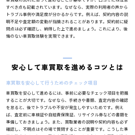
車買取で納得できる価格を引き出す方法
すべき点も記載されています。なぜなら、実際の利用者の声から
富山市で満足度の高い車買取体験を得る
トラブル事例や満足度が分かるからです。例えば、契約内容の説
明不足や査定額の変動が指摘されることがあります。契約前に疑
口コミで評判の良い車買取業者を選ぶ秘訣
問点は必ず確認し、納得した上で進めましょう。これにより、後
安心できる車買取の契約手続きの流れ
悔のない車買取体験を実現できます。
高評価の車買取サービスを見分けるコツ
車買取後も安心できるアフターサポート
安心して車買取を進めるコツとは
車買取を安心して行うためのチェック項目
車買取を安心して進めるには、事前に必要なチェック項目を把握
することが大切です。なぜなら、手続きや書類、査定内容の確認
を怠ると、後でトラブルや不安が発生しやすいためです。例え
ば、査定前に車検証や自賠責保険証、リサイクル券などの書類を
準備しておきましょう。また、買取業者の説明や契約内容も必ず
確認し、不明点はその場で質問することが重要です。こうした準