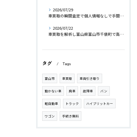
2026/07/29
車買取の瞬間査定で個人情報なしで手間なく高値売却を叶えるコツ
2026/07/22
車買取を解析し富山県富山市千俵町で高価売却を実現するコツと選び方
タグ
Tags
富山市
車買取
車両引き取り
動かない車
廃車
故障車
バン
軽自動車
トラック
ハイブリットカー
ワゴン
手続き無料