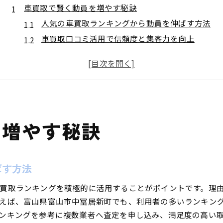
車買取で賢く動員を増やす秘訣
人気の車買取ランキングから動員を伸ばす方法
車買取口コミ活用で信頼度と集客力を向上
富山の車買取相場表を賢く使いこなすコツ
動員増加のための車買取おすすめ業者選び
車買取動員施策の成功事例と注意点
カー買取動員アップに直結する比較ポイント
高額売却を狙うなら動員比較が鍵
を増やす秘訣
車買取で高額売却を実現する動員比較術
動員を増やすための車買取業者の選び方
富山市の車買取動員ランキング活用法
ばす方法
車買取相場を比較して高値売却を目指す
買取ランキングを積極的に活用することがポイントです。理
動員実績が豊富な車買取業者の特徴とは
えば、富山県富山市中冨居新町でも、利用者の多いランキン
口コミや相場表で賢く動員を見極める
ンキングを参考に複数業者へ査定を申し込み、満足度の高い