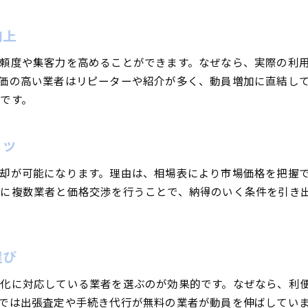
満足いく車買取の流れと注意点
車買取のスムーズな流れと動員の関係性
向上
満足度の高い車買取を叶える動員ポイント
頼度や集客力を高めることができます。なぜなら、実際の利
車買取で失敗しないための注意点と事例
価の高い業者はリピーターや紹介が多く、動員増加に直結して
動員を意識した車買取のステップ解説
です。
車買取口コミを参考に流れを最適化する
トラブル回避のための買取動員戦略
コツ
査定額アップに役立つ手続きのコツ
車買取査定額アップのための動員術
却が可能になります。理由は、相場表により市場価格を把握
に複数業者と価格交渉を行うことで、納得のいく条件を引き
スムーズな手続きが動員増加につながる理由
車買取で査定額を上げる準備とポイント
口コミで評価される手続きのコツを紹介
選び
富山の車買取で査定額を有利にする方法
動員を集める車買取手続きの流れ解説
化に対応している業者を選ぶのが効果的です。なぜなら、利
車買取で現金化を早める方法とは
では出張査定や手続き代行が無料の業者が動員を伸ばしてい