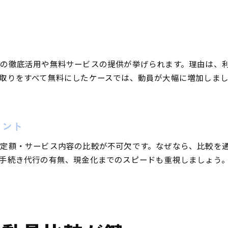
車買取で即日現金化を実現する動員の秘訣
動員重視の車買取で現金化がスムーズに
現金化を早めるための車買取おすすめ戦略
口コミで話題の迅速な車買取動員サービス
の徹底活用や無料サービスの提供が挙げられます。理由は、
買取相場表を活用し現金化までの流れ最短化
取りをすべて無料にしたケースでは、動員が大幅に増加しま
車買取動員アップが現金化スピードを決める
信頼できる動員の見極め方を解説
信頼できる車買取動員業者の特徴を徹底解説
イント
口コミとランキングで選ぶ動員優良店の選択術
定額・サービス内容の比較が不可欠です。なぜなら、比較を
車買取で信頼を得るための動員比較ポイント
手続き代行の有無、現金化までのスピードも重視しましょう
動員の高い車買取業者の見抜き方と注意点
富山市で評判の車買取動員業者を見極めるコツ
車買取相場表で動員信頼性をチェック
車の凹みが査定へ与える影響とは