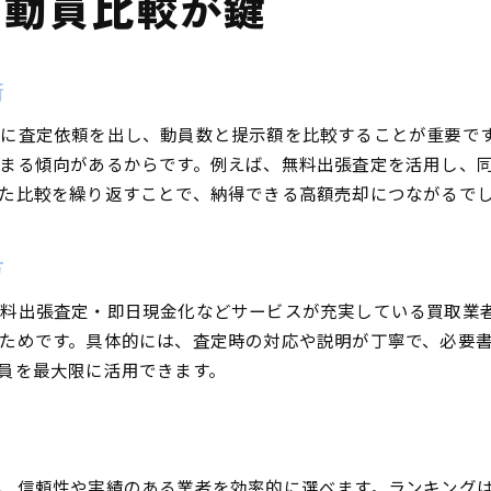
ら動員比較が鍵
車買取で凹みが査定に及ぼす動員の影響
凹みの有無で変わる車買取動員の実情
口コミで見る車の凹みと動員査定の関係
術
車買取動員アップのための凹み対策のポイント
に査定依頼を出し、動員数と提示額を比較することが重要で
富山の車買取で凹み査定への対応方法
まる傾向があるからです。例えば、無料出張査定を活用し、
車買取相場表から読み解く凹みの影響度
た比較を繰り返すことで、納得できる高額売却につながるで
口コミで選ぶ現地の車買取活用術
車買取口コミを活かした動員増加の実践法
方
現地の車買取動員トップ業者を口コミで探す
料出張査定・即日現金化などサービスが充実している買取業
口コミで評価の高い車買取動員サービスとは
ためです。具体的には、査定時の対応や説明が丁寧で、必要
ランキングを参考に動員強化を目指すコツ
員を最大限に活用できます。
車買取口コミ情報を動員向上へ生かす方法
富山で人気の車買取動員口コミ活用法
、信頼性や実績のある業者を効率的に選べます。ランキング