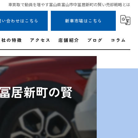
車買取で動員を増やす富山県富山市中冨居新町の賢い売却戦略とは
問い合わせはこちら
新車市場はこちら
当社の特徴
アクセス
店舗紹介
ブログ
コラム
出張
無料査定
冨居新町の賢
即日現金
事故車
高価買取